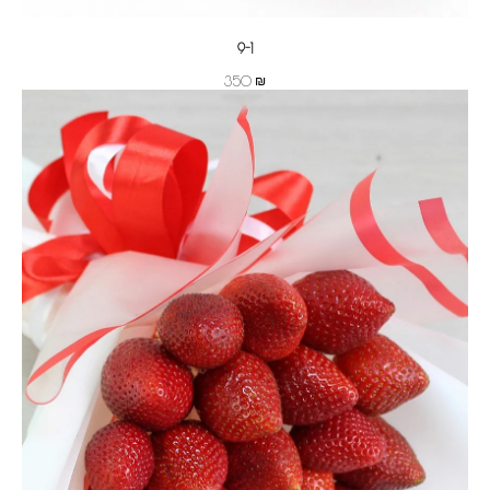
9-1
₪
350