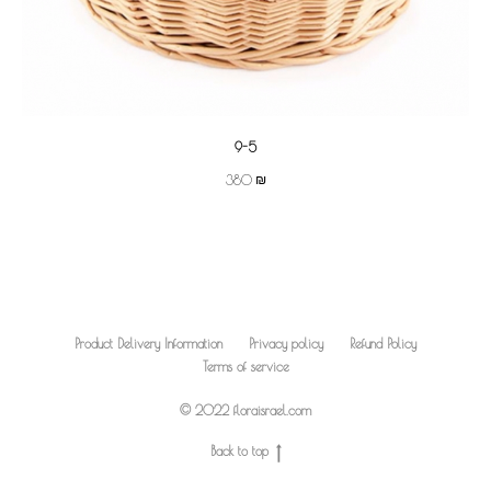
9-5
₪
380
Product Delivery Information
Privacy policy
Refund Policy
Terms of service
© 2022 floraisrael.com
Back to top