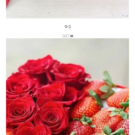
9-3
₪
360