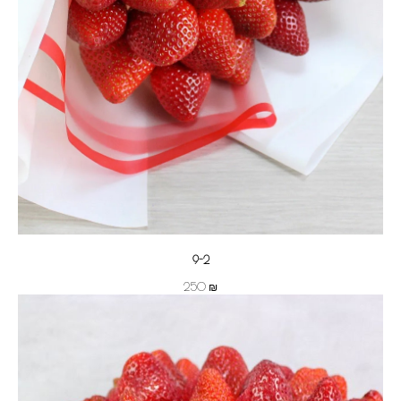
ОГ
9-2
₪
250