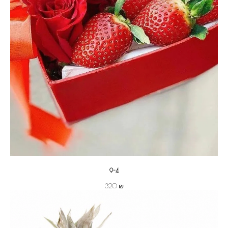
А
9-4
₪
320